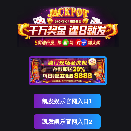
凯发娱乐官网入口1
凯发娱乐官网入口2